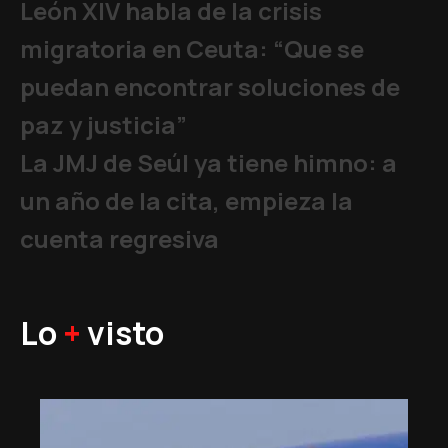
León XIV habla de la crisis
migratoria en Ceuta: “Que se
puedan encontrar soluciones de
paz y justicia”
La JMJ de Seúl ya tiene himno: a
un año de la cita, empieza la
cuenta regresiva
Lo
+
visto