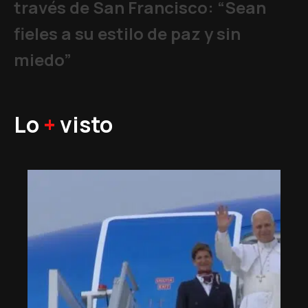
través de San Francisco: “Sean
fieles a su estilo de paz y sin
miedo”
Lo
+
visto