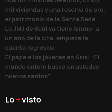
mil viviendas y una reserva de oro,
el patrimonio de la Santa Sede
La JMJ de Seúl ya tiene himno: a
un año de la cita, empieza la
cuenta regresiva
El papa a los jóvenes en Asís: “El
mundo entero busca en ustedes
nuevos santos”
Lo
+
visto