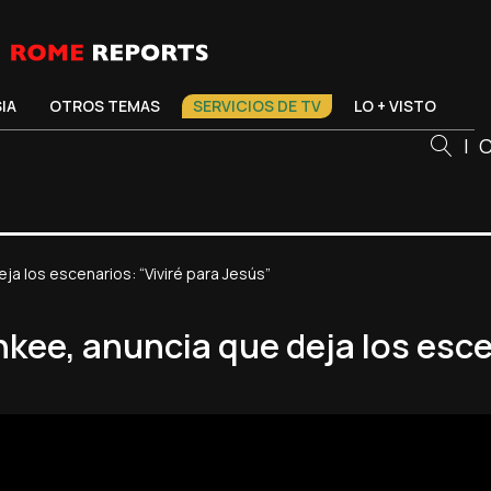
SIA
OTROS TEMAS
SERVICIOS DE TV
LO + VISTO
|
C
ja los escenarios: “Viviré para Jesús”
nkee, anuncia que deja los esce