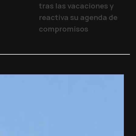
tras las vacaciones y
reactiva su agenda de
compromisos