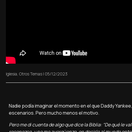
Iglesia
,
Otros Temas
|
05/12/2023
Nadie podía imaginar el momento en el que Daddy Yankee, el
escenarios. Pero mucho menos el motivo.
Pero me di cuenta de algo que dice la Biblia: “De qué le v
reconozco, y no me avergüenzo, en decirle al mundo entero 