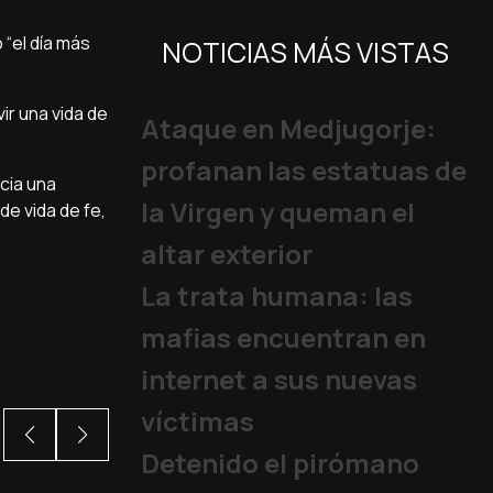
 “el día más
NOTICIAS MÁS VISTAS
ir una vida de
Ataque en Medjugorje:
profanan las estatuas de
cia una
la Virgen y queman el
de vida de fe,
altar exterior
La trata humana: las
mafias encuentran en
internet a sus nuevas
víctimas
Detenido el pirómano