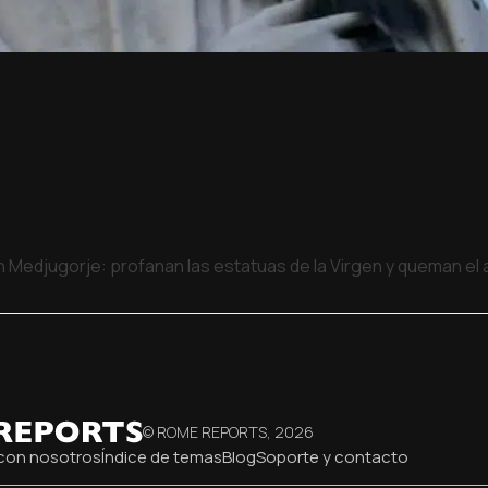
 Medjugorje: profanan las estatuas de la Virgen y queman el a
© ROME REPORTS,
2026
con nosotros
Índice de temas
Blog
Soporte y contacto