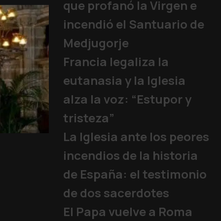
que profanó la Virgen e
incendió el Santuario de
Medjugorje
Francia legaliza la
eutanasia y la Iglesia
alza la voz: “Estupor y
tristeza”
La Iglesia ante los peores
15 años sin un Papa
Iglesia
,
Familia y Vida
,
Papa
,
incendios de la historia
de España: el testimonio
de dos sacerdotes
El Papa vuelve a Roma