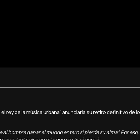
 rey de la música urbana” anunciaría su retiro definitivo de l
ale al hombre ganar el mundo entero si pierde su alma”. Por eso
que Jesús vive en mí y que yo viviré para él.