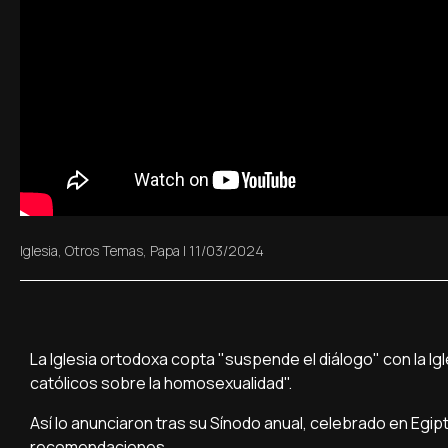
Iglesia
,
Otros Temas
,
Papa
|
11/03/2024
La Iglesia ortodoxa copta "suspende el diálogo" con la I
católicos sobre la homosexualidad".
Así lo anunciaron tras su Sínodo anual, celebrado en Egip
recomendaciones.