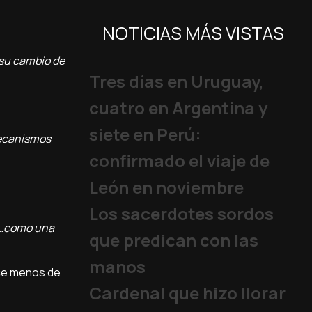
NOTICIAS MÁS VISTAS
 su cambio de
Tres días en Uruguay,
cuatro en Argentina y
siete en Perú:
mecanismos
confirmado el viaje de
León en noviembre
Los sacerdotes sordos
es…como una
que predican con las
manos
ace menos de
Cardenal que hizo llorar