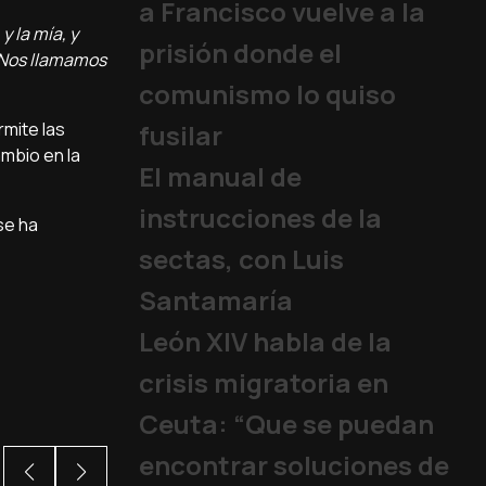
a Francisco vuelve a la
 la mía, y
prisión donde el
. Nos llamamos
comunismo lo quiso
mite las
fusilar
ambio en la
El manual de
instrucciones de la
se ha
sectas, con Luis
Santamaría
León XIV habla de la
crisis migratoria en
Ceuta: “Que se puedan
encontrar soluciones de