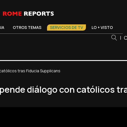
SIA
OTROS TEMAS
SERVICIOS DE TV
LO + VISTO
|
C
atólicos tras Fiducia Supplicans
pende diálogo con católicos tr