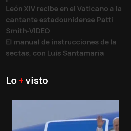
León XIV recibe en el Vaticano a la
cantante estadounidense Patti
Smith-VIDEO
El manual de instrucciones de la
sectas, con Luis Santamaría
Lo
+
visto