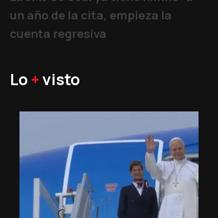
un año de la cita, empieza la
cuenta regresiva
Lo
+
visto