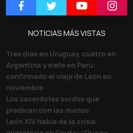
NOTICIAS MÁS VISTAS
Tres días en Uruguay, cuatro en
Argentina y siete en Perú:
confirmado el viaje de León en
noviembre
Los sacerdotes sordos que
predican con las manos
León XIV habla de la crisis
migratoria en Ceuta: “Que se