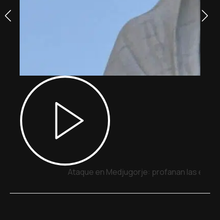
Ataque en Medjugorje: profanan las estatua