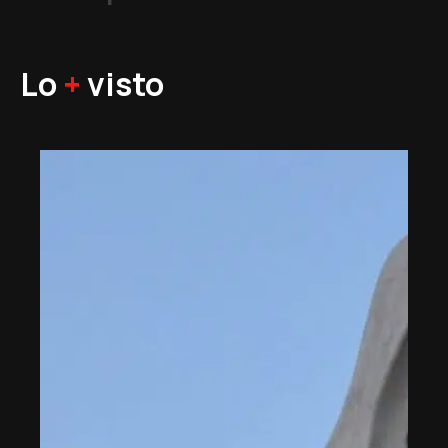
Lo
+
visto