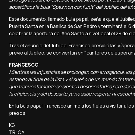
apostólicos la bula "Spes non confunit" del Jubileo del añ
Este documento, llamado bula papal, señala que el Jubile
Puerta Santa en la Basílica de San Pedro y terminará el 
celebrar la apertura del Año Santo a nivel local el 29 de d
Tras el anuncio del Jubileo, Francisco presidió las Víspera
previo al Jubileo, se conviertan en "cantores de esper
FRANCESCO
Mientras las injusticias se prolongan con arrogancia, los
estando al final de la lista y el sueño de un mundo frater
que frecuentemente se sienten desorientados pero deseosos
la eficiencia y del descarte ya no sabe respetar ni escucha
En la bula papal, Francisco animó a los fieles a visitar a 
presos.
KG
TR: CA