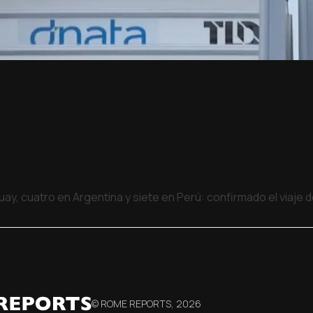
uay, cuatro en Argentina y siete en Perú: confirmado el viaje
© ROME REPORTS,
2026