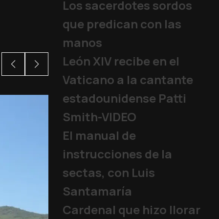
Los sacerdotes sordos
que predican con las
manos
León XIV recibe en el
Vaticano a la cantante
estadounidense Patti
Smith-VIDEO
El manual de
instrucciones de la
sectas, con Luis
Santamaría
Cardenal que hizo llorar