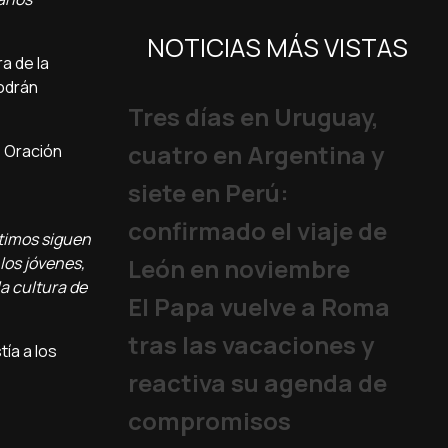
NOTICIAS MÁS VISTAS
a de la
podrán
Tres días en Uruguay,
cuatro en Argentina y
e Oración
siete en Perú:
confirmado el viaje de
ltimos siguen
los jóvenes,
León en noviembre
a cultura de
El Papa vuelve a Roma
tras las vacaciones y
tía a los
reactiva su agenda de
compromisos