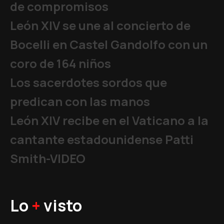
de compromisos
León XIV se une al concierto de
Bocelli en Castel Gandolfo con un
coro de 164 niños
Los sacerdotes sordos que
predican con las manos
León XIV recibe en el Vaticano a la
cantante estadounidense Patti
Smith-VIDEO
Lo
+
visto