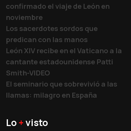
confirmado el viaje de León en
noviembre
Los sacerdotes sordos que
predican con las manos
León XIV recibe en el Vaticano a la
cantante estadounidense Patti
Smith-VIDEO
El seminario que sobrevivió a las
llamas: milagro en España
Lo
+
visto