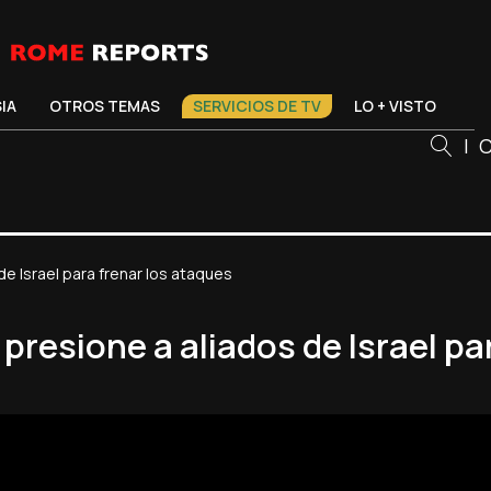
SIA
OTROS TEMAS
SERVICIOS DE TV
LO + VISTO
|
C
e Israel para frenar los ataques
presione a aliados de Israel pa