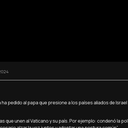
2024
a ha pedido al papa que presione a los países aliados de Israe
as que unen al Vaticano y su país. Por ejemplo: condenó la po
cesario alzar la voz juntos y adoptar una postura común”.