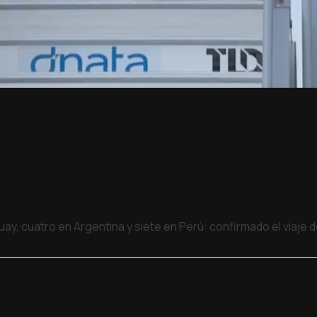
uay, cuatro en Argentina y siete en Perú: confirmado el viaje