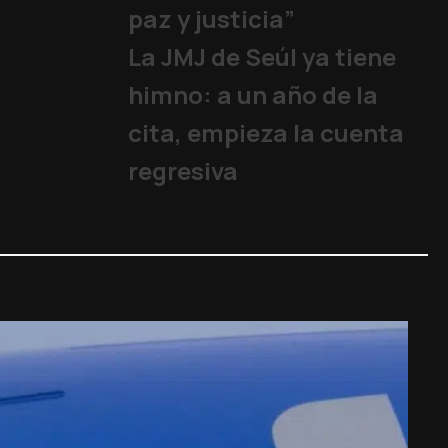
paz y justicia”
La JMJ de Seúl ya tiene
himno: a un año de la
cita, empieza la cuenta
regresiva