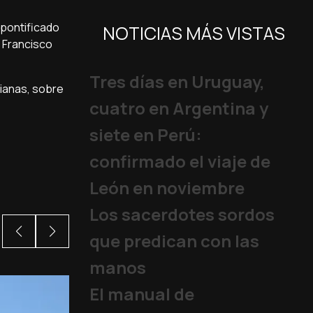
 pontificado
NOTICIAS MÁS VISTAS
e Francisco
Tres días en Uruguay,
ianas, sobre
cuatro en Argentina y
siete en Perú:
confirmado el viaje de
León en noviembre
Los sacerdotes sordos
que predican con las
manos
El manual de