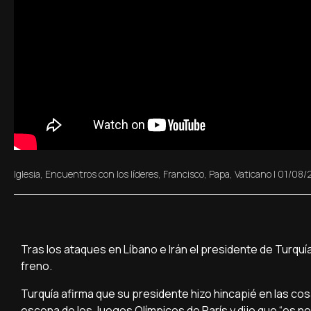
Iglesia
,
Encuentros con los líderes
,
Francisco
,
Papa
,
Vaticano
|
01/08/
Tras los ataques en Líbano e Irán el presidente de Turquí
freno.
Turquía afirma que su presidente hizo hincapié en las cos
escena de los Juegos Olímpicos de París y dijo que “es ne