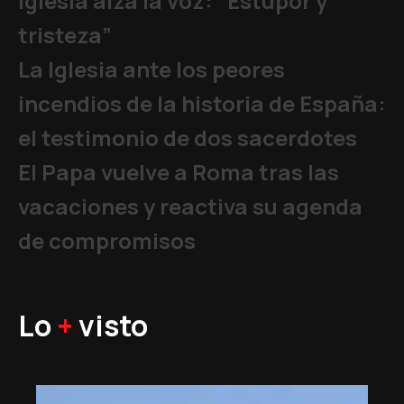
Iglesia alza la voz: “Estupor y
tristeza”
La Iglesia ante los peores
incendios de la historia de España:
el testimonio de dos sacerdotes
El Papa vuelve a Roma tras las
vacaciones y reactiva su agenda
de compromisos
Lo
+
visto