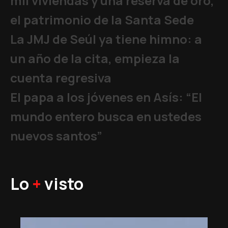
mil viviendas y una reserva de oro,
el patrimonio de la Santa Sede
La JMJ de Seúl ya tiene himno: a
un año de la cita, empieza la
cuenta regresiva
El papa a los jóvenes en Asís: “El
mundo entero busca en ustedes
nuevos santos”
Lo
+
visto