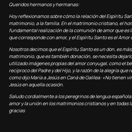
Queridos hermanos y hermanas:
Hoy reflexionamos sobre cómo la relación del Espíritu San
matrimonio, a la familia. En el matrimonio cristiano, el hom
fundamental realización de la comunión de amor que es la T
que corresponde con amor, y el Espíritu Santo es el Amor 
Nosotros decimos que el Espíritu Santo es un don, es más,
matrimonio, que es también donación, se necesita dejarlo 
utilizado imágenes propias del amor conyugal, como el beso
recíproco del Padre y del Hijo, y la razón de la alegría que
como dijo María a Jesús en Caná de Galilea: «No tienen vin
Jesús en aquella ocasión.
Saludo cordialmente a los peregrinos de lengua española.
amor y la unión en los matrimonios cristianos y en todas l
gracias