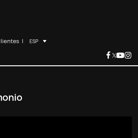
lientes
|
ESP
monio