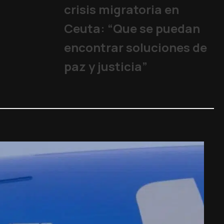
crisis migratoria en
Ceuta: “Que se puedan
encontrar soluciones de
paz y justicia”