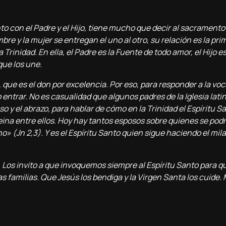
to con el Padre y el Hijo, tiene mucho que decir al sacramento
bre y la mujer se entregan el uno al otro, su relación es la pri
rinidad. En ella, el Padre es la Fuente de todo amor, el Hijo e
que los une.
 que es el don por excelencia. Por eso, para responder a la voc
entrar. No es casualidad que algunos padres de la Iglesia lat
 y el abrazo, para hablar de cómo en la Trinidad el Espíritu Sa
 reina entre ellos. Hoy hay tantos esposos sobre quienes se podr
o» (Jn 2,3). Y es el Espíritu Santo quien sigue haciendo el mil
 Los invito a que invoquemos siempre al Espíritu Santo para q
as familias. Que Jesús los bendiga y la Virgen Santa los cuide