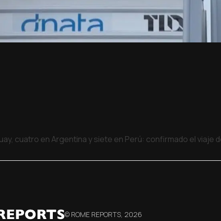
uay, cuatro en Argentina y siete en Perú: confirmado el viaje
© ROME REPORTS,
2026