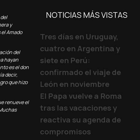
NOTICIAS MÁS VISTAS
 del
mera y
s el Amado
Tres días en Uruguay,
cuatro en Argentina y
ación del
siete en Perú:
ina hayan
nto es el don
confirmado el viaje de
ía decir,
agro que hizo
León en noviembre
El Papa vuelve a Roma
ue renueve el
tras las vacaciones y
. Muchas
reactiva su agenda de
compromisos