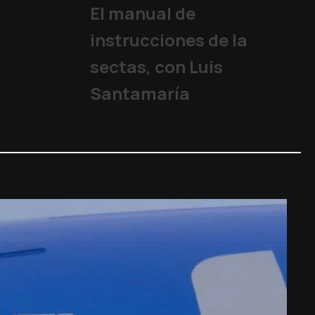
El manual de
instrucciones de la
sectas, con Luis
Santamaría