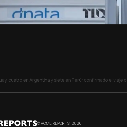
uay, cuatro en Argentina y siete en Perú: confirmado el viaje
© ROME REPORTS,
2026