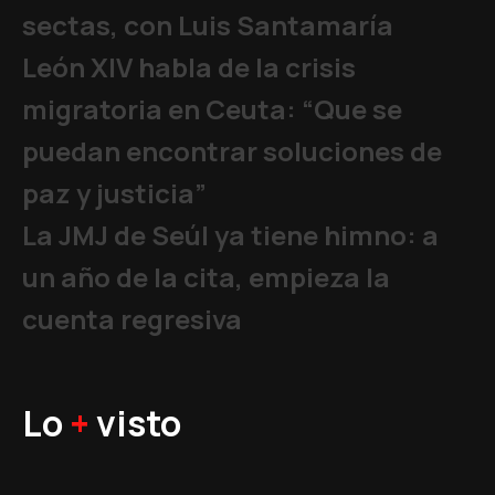
sectas, con Luis Santamaría
León XIV habla de la crisis
migratoria en Ceuta: “Que se
puedan encontrar soluciones de
paz y justicia”
La JMJ de Seúl ya tiene himno: a
un año de la cita, empieza la
cuenta regresiva
Lo
+
visto