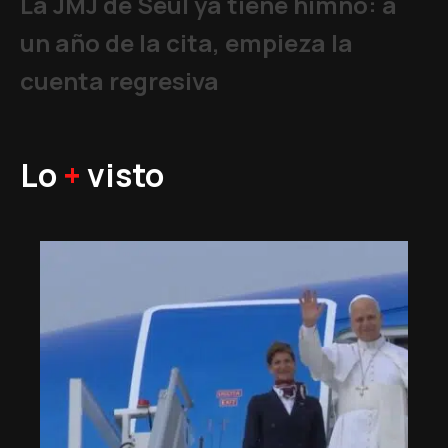
La JMJ de Seúl ya tiene himno: a
un año de la cita, empieza la
cuenta regresiva
Lo
+
visto