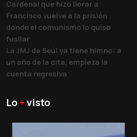
Cardenal que hizo llorar a
Francisco vuelve a la prisión
donde el comunismo lo quiso
fusilar
La JMJ de Seúl ya tiene himno: a
un año de la cita, empieza la
cuenta regresiva
Lo
+
visto