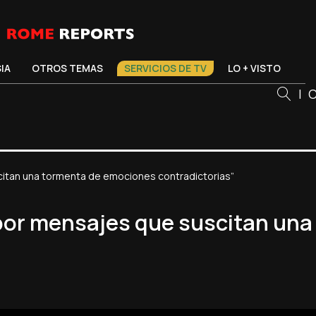
SIA
OTROS TEMAS
SERVICIOS DE TV
LO + VISTO
|
C
citan una tormenta de emociones contradictorias”
 por mensajes que suscitan un