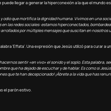
ue puede llegar a generar la hiperconexión a la que el mundo e
 y odio que mortifica la dignidad humana. Vivimos en una soci
 en las redes sociales: estamos hiperconectados, bombardea
s arrollados por múltiples mensajes que suscitan en nosotros
 palabra 'Effata'. Una expresión que Jesús utilizó para curar a
cernos sentir «en vivo» el sonido y el soplo. Esta palabra, sen
ombre que ha dejado de escuchar y de hablar. Es como si Jesús l
iones que te han decepcionado! ¡Ábrete a la vida que has renun
s el parón estivo.