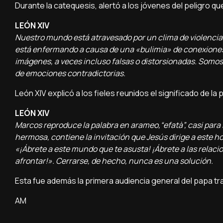
Durante la catequesis, alertó a los jóvenes del peligro q
LEÓN XIV
Nuestro mundo está atravesado por un clima de violencia
está enfermando a causa de una «bulimia» de conexiones
imágenes, a veces incluso falsas o distorsionadas. Somo
de emociones contradictorias.
León XIV explicó a los fieles reunidos el significado de la
LEÓN XIV
Marcos reproduce la palabra en arameo,“efatà”, casi para ha
hermosa, contiene la invitación que Jesús dirige a este h
«¡Ábrete a este mundo que te asusta! ¡Ábrete a las relac
afrontar!». Cerrarse, de hecho, nunca es una solución.
Esta fue además la primera audiencia general del papa tra
AM