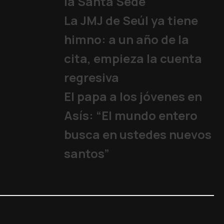
la Santa Sede
Papa
|
08/08/2026
La JMJ de Seúl ya tiene
himno: a un año de la
cita, empieza la cuenta
regresiva
El papa a los jóvenes en
Asís: “El mundo entero
busca en ustedes nuevos
santos”