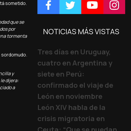
stá sometido.
edad que se
dos por
NOTICIAS MÁS VISTAS
 una tormenta
Tres días en Uruguay,
 un sordomudo.
cuatro en Argentina y
siete en Perú:
cilla y
e dijera:
confirmado el viaje de
ciado a
León en noviembre
León XIV habla de la
crisis migratoria en
Ceuta: “Que se puedan