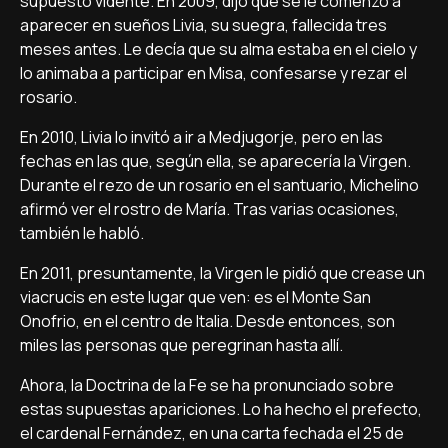
supuesto vidente. En 2009, dijo que se le comenzó a
aparecer en sueños Livia, su suegra, fallecida tres
meses antes. Le decía que su alma estaba en el cielo y
lo animaba a participar en Misa, confesarse y rezar el
rosario.
En 2010, Livia lo invitó a ir a Medjugorje, pero en las
fechas en las que, según ella, se aparecería la Virgen.
Durante el rezo de un rosario en el santuario, Michelino
afirmó ver el rostro de María. Tras varias ocasiones,
también le habló.
En 2011, presuntamente, la Virgen le pidió que crease un
viacrucis en este lugar que ven: es el Monte San
Onofrio, en el centro de Italia. Desde entonces, son
miles las personas que peregrinan hasta allí.
Ahora, la Doctrina de la Fe se ha pronunciado sobre
estas supuestas apariciones. Lo ha hecho el prefecto,
el cardenal Fernández, en una carta fechada el 25 de