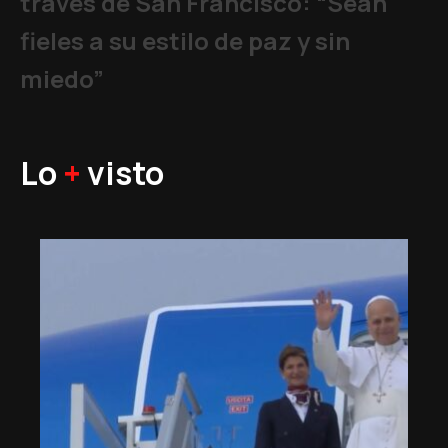
través de San Francisco: “Sean
fieles a su estilo de paz y sin
miedo”
Lo
+
visto