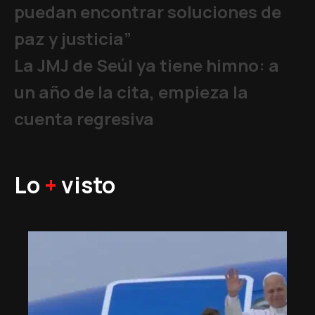
puedan encontrar soluciones de
paz y justicia”
La JMJ de Seúl ya tiene himno: a
un año de la cita, empieza la
cuenta regresiva
Lo
+
visto