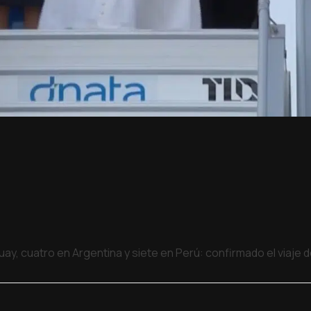
uay, cuatro en Argentina y siete en Perú: confirmado el viaje