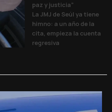
paz y justicia”
La JMJ de Seúl ya tiene
himno: a un año de la
cita, empieza la cuenta
regresiva
Los jóvenes rep
Papa
|
06/08/2026