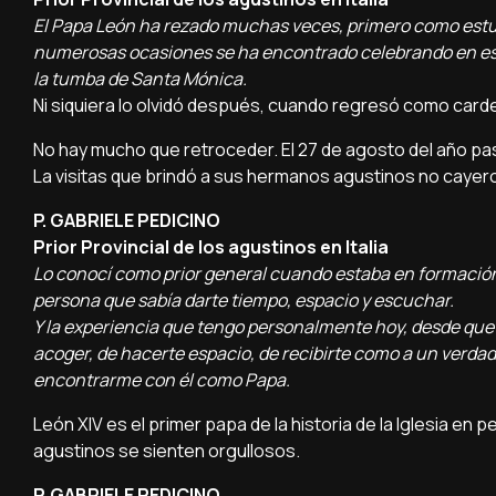
El Papa León ha rezado muchas veces, primero como estu
numerosas ocasiones se ha encontrado celebrando en est
la tumba de Santa Mónica.
Ni siquiera lo olvidó después, cuando regresó como carde
No hay mucho que retroceder. El 27 de agosto del año pasa
La visitas que brindó a sus hermanos agustinos no cayero
P. GABRIELE PEDICINO
Prior Provincial de los agustinos en Italia
Lo conocí como prior general cuando estaba en formación
persona que sabía darte tiempo, espacio y escuchar.
Y la experiencia que tengo personalmente hoy, desde que 
acoger, de hacerte espacio, de recibirte como a un verdad
encontrarme con él como Papa.
León XIV es el primer papa de la historia de la Iglesia e
agustinos se sienten orgullosos.
P. GABRIELE PEDICINO