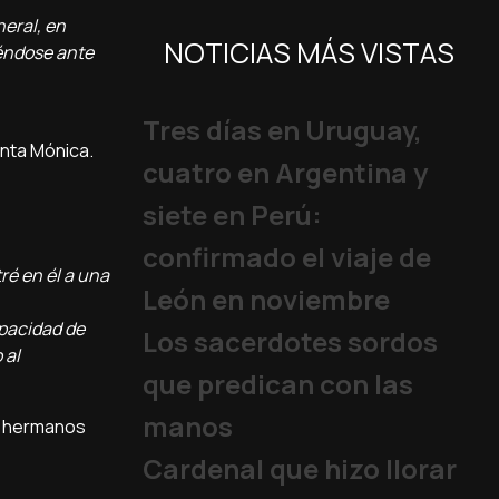
eral, en
NOTICIAS MÁS VISTAS
éndose ante
Tres días en Uruguay,
anta Mónica.
cuatro en Argentina y
siete en Perú:
confirmado el viaje de
ré en él a una
León en noviembre
apacidad de
Los sacerdotes sordos
 al
que predican con las
manos
os hermanos
Cardenal que hizo llorar