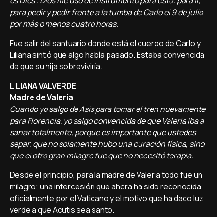
es Dios”. Dios me usó de instrumento para esto: para ir,
para pedir y pedir frente a la tumba de Carlo el 9 de julio
por más o menos cuatro horas.
Fue salir del santuario donde está el cuerpo de Carlo y
Liliana sintió que algo había pasado. Estaba convencida
de que su hija sobreviviría.
LILIANA VALVERDE
Madre de Valeria
Cuando yo salgo de Asís para tomar el tren nuevamente
para Florencia, yo salgo convencida de que Valeria iba a
sanar totalmente, porque es importante que ustedes
sepan que no solamente hubo una curación física, sino
que el otro gran milagro fue que no necesitó terapia.
Desde el principio, para la madre de Valeria todo fue un
milagro; una intercesión que ahora ha sido reconocida
oficialmente por el Vaticano y el motivo que ha dado luz
verde a que Acutis sea santo.