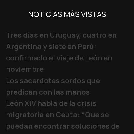
NOTICIAS MÁS VISTAS
Tres días en Uruguay, cuatro en
Argentina y siete en Perú:
confirmado el viaje de León en
noviembre
Los sacerdotes sordos que
predican con las manos
León XIV habla de la crisis
migratoria en Ceuta: “Que se
puedan encontrar soluciones de