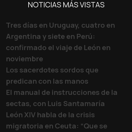
NOTICIAS MÁS VISTAS
Tres días en Uruguay, cuatro en
Argentina y siete en Perú:
confirmado el viaje de León en
noviembre
Los sacerdotes sordos que
predican con las manos
El manual de instrucciones de la
sectas, con Luis Santamaría
León XIV habla de la crisis
migratoria en Ceuta: “Que se