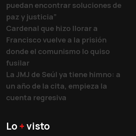
puedan encontrar soluciones de
paz y justicia”
Cardenal que hizo llorar a
Francisco vuelve a la prisión
donde el comunismo lo quiso
fusilar
La JMJ de Seúl ya tiene himno: a
un año de la cita, empieza la
cuenta regresiva
Lo
+
visto