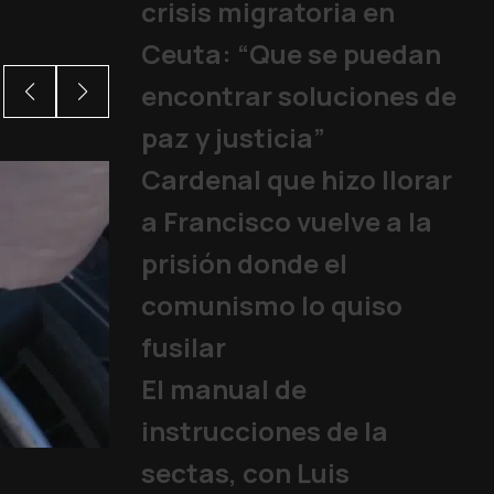
crisis migratoria en
Ceuta: “Que se puedan
encontrar soluciones de
paz y justicia”
Cardenal que hizo llorar
a Francisco vuelve a la
prisión donde el
comunismo lo quiso
fusilar
El manual de
instrucciones de la
Los jóvenes rep
sectas, con Luis
Papa
|
06/08/2026