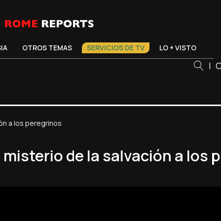
SIA
OTROS TEMAS
SERVICIOS DE TV
LO + VISTO
|
C
ción a los peregrinos
el misterio de la salvación a los