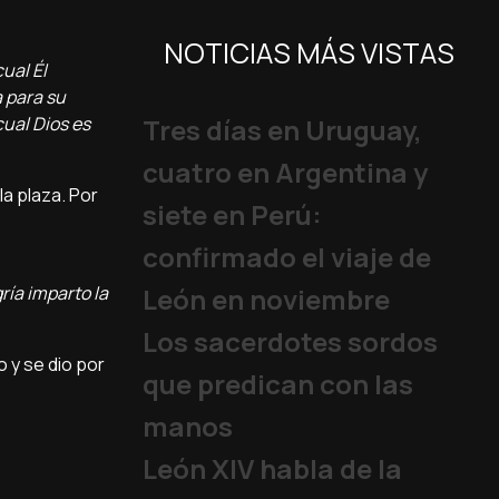
NOTICIAS MÁS VISTAS
ual Él
 para su
cual Dios es
Tres días en Uruguay,
cuatro en Argentina y
a plaza. Por
siete en Perú:
confirmado el viaje de
ría imparto la
León en noviembre
Los sacerdotes sordos
 y se dio por
que predican con las
manos
León XIV habla de la