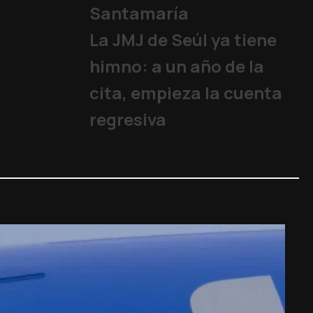
Santamaría
La JMJ de Seúl ya tiene
himno: a un año de la
cita, empieza la cuenta
regresiva