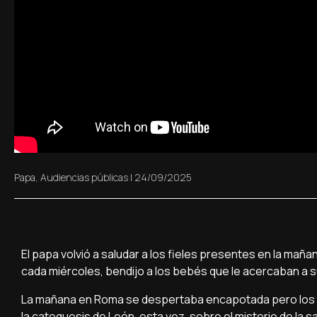
Papa
,
Audiencias públicas
|
24/09/2025
El papa volvió a saludar a los fieles presentes en la mañ
cada miércoles, bendijo a los bebés que le acercaban a 
La mañana en Roma se despertaba encapotada pero los f
la catequesis de León, esta vez, sobre el misterio de la sal