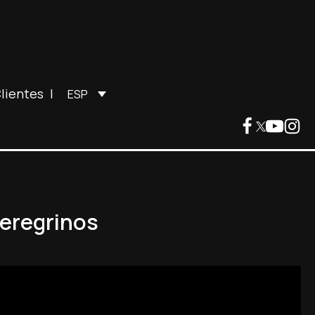
lientes
|
ESP
 peregrinos