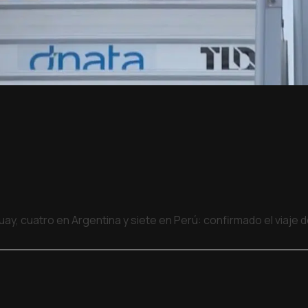
uay, cuatro en Argentina y siete en Perú: confirmado el viaje