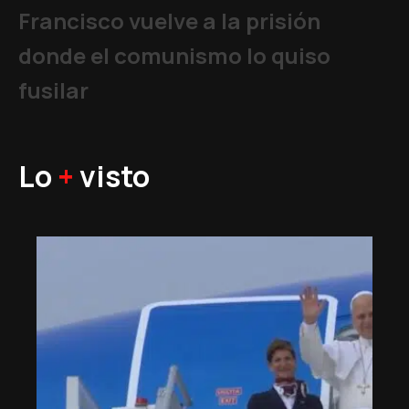
Francisco vuelve a la prisión
donde el comunismo lo quiso
fusilar
Lo
+
visto