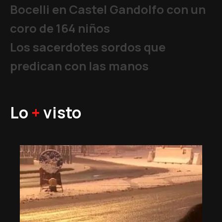
Bocelli en Castel Gandolfo con un
coro de 164 niños
Los sacerdotes sordos que
predican con las manos
Lo
+
visto