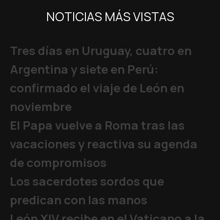
NOTICIAS MÁS VISTAS
Tres días en Uruguay, cuatro en
Argentina y siete en Perú:
confirmado el viaje de León en
noviembre
El Papa vuelve a Roma tras las
vacaciones y reactiva su agenda
de compromisos
Los sacerdotes sordos que
predican con las manos
León XIV recibe en el Vaticano a la