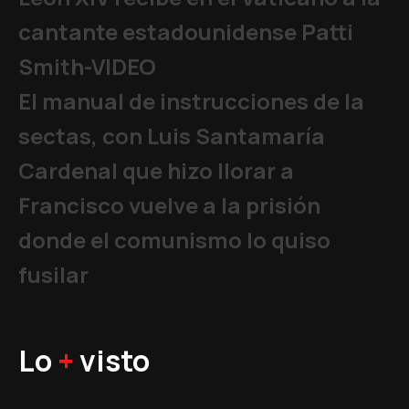
cantante estadounidense Patti
Smith-VIDEO
El manual de instrucciones de la
sectas, con Luis Santamaría
Cardenal que hizo llorar a
Francisco vuelve a la prisión
donde el comunismo lo quiso
fusilar
Lo
+
visto