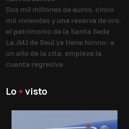
Dos mil millones de euros, cinco
mil viviendas y una reserva de oro,
el patrimonio de la Santa Sede
La JMJ de Seúl ya tiene himno: a
un año de la cita, empieza la
cuenta regresiva
Lo
+
visto