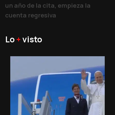
un año de la cita, empieza la
cuenta regresiva
Lo
+
visto