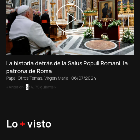
La historia detrás de la Salus Populi Romani, la
patrona de Roma
Papa
,
Otros Temas
,
Virgen María
|
06/07/2024
« Anterior
1
2
3
4
…
7
Siguiente »
Lo
+
visto