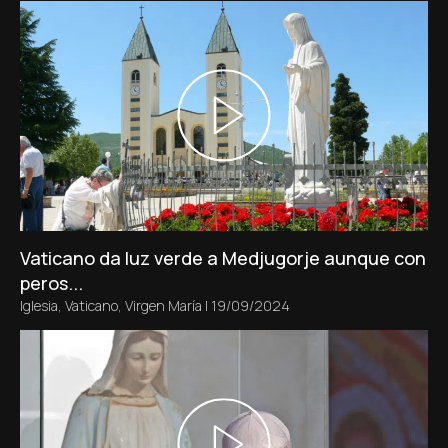
Vaticano da luz verde a Medjugorje aunque con
peros...
Iglesia
,
Vaticano
,
Virgen María
|
19/09/2024