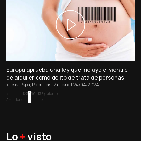
Europa aprueba una ley que incluye el vientre
de alquiler como delito de trata de personas
Iglesia
,
Papa
,
Polémicas
,
Vaticano
|
24/04/2024
«
1
2
3
4
5
6
…
13
Siguiente
Anterior
»
Lo
+
visto