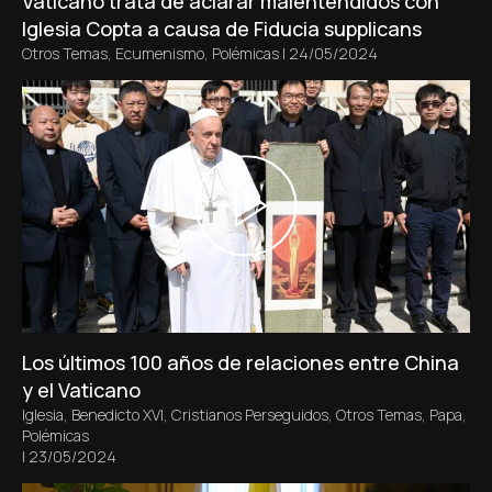
Vaticano trata de aclarar malentendidos con
Iglesia Copta a causa de Fiducia supplicans
Otros Temas
,
Ecumenismo
,
Polémicas
|
24/05/2024
Los últimos 100 años de relaciones entre China
y el Vaticano
Iglesia
,
Benedicto XVI
,
Cristianos Perseguidos
,
Otros Temas
,
Papa
,
Polémicas
|
23/05/2024