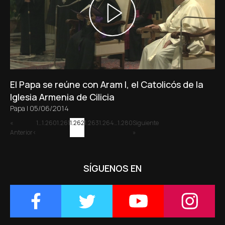
El Papa se reúne con Aram I, el Catolicós de la
Iglesia Armenia de Cilicia
Papa
|
05/06/2014
«
1
…
1.260
1.261
1.262
1.263
1.264
…
1.280
Siguiente
Anterior
»
SÍGUENOS EN