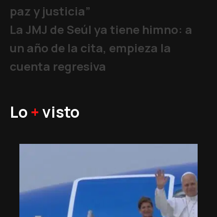
paz y justicia”
La JMJ de Seúl ya tiene himno: a
un año de la cita, empieza la
cuenta regresiva
Lo
+
visto