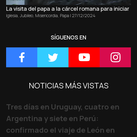
La visita del papa a la cárcel romana para iniciar el
Iglesia
,
Jubileo
,
Misericordia
,
Papa
|
27/12/2024
SÍGUENOS EN
NOTICIAS MÁS VISTAS
Tres días en Uruguay, cuatro en
Argentina y siete en Perú:
confirmado el viaje de León en