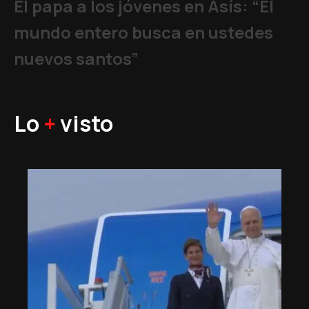
El papa a los jóvenes en Asís: “El
mundo entero busca en ustedes
nuevos santos”
Lo
+
visto