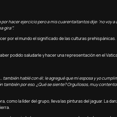
or hacer ejercicio pero a mis cuarentaitantos dije: 'no voy a
 gira'”.
cer por el mundo el significado de las culturas prehispánicas.
haber podido saludarle y hacer una representación en el Vatic
'... también hablé con él; le agregué que mi esposa y yo cumpl
ión también por eso. ¿Qué se siente? Orgullosos, muy contento
, como la líder del grupo, lleva las pinturas del jaguar. La d
ierra.