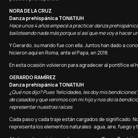
NORA DE LA CRUZ
Danza prehispánica TONATIUH
Hace unos 4 años empecé a practicar danza prehispánica p
bailoteando nada más porque sí así que me voy a hacer una
Y Gerardo, su marido fue con ella. Juntos han dado a cono
hicieron aquí en Roma, ante el Papa, en 2018.
En esta ocasión volvieron para agradecer al pontífice el 
GERARDO RAMÍREZ
Danza prehispánica TONATIUH
¿Qué nos dijo? Pues 'felicidades, les doy mis bendiciones
de casados y que venimos con mi hijo y nos dio la bendic
representar nuestras raíces.
Cada paso y cada traje están cargados de significado. Nora
representa los elementos naturales: agua, aire, fuego y t