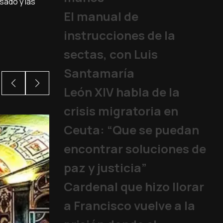
sado y las
El manual de
instrucciones de la
sectas, con Luis
Santamaría
León XIV habla de la
crisis migratoria en
Ceuta: “Que se puedan
encontrar soluciones de
paz y justicia”
Cardenal que hizo llorar
a Francisco vuelve a la