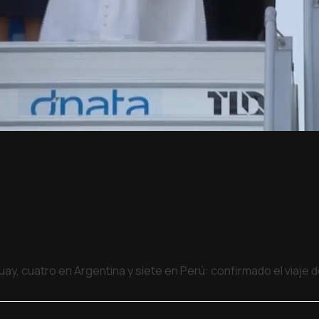
uay, cuatro en Argentina y siete en Perú: confirmado el viaje