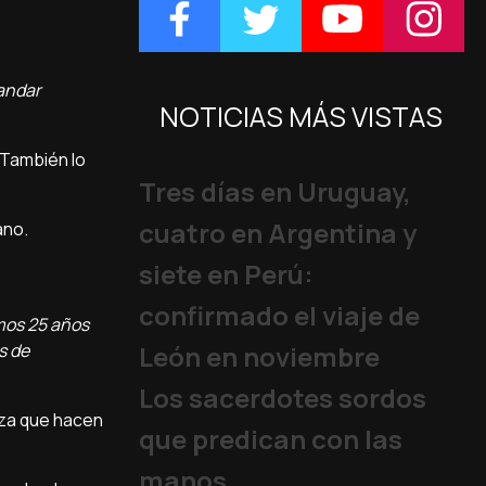
 andar
NOTICIAS MÁS VISTAS
 También lo
Tres días en Uruguay,
cuatro en Argentina y
ano.
siete en Perú:
confirmado el viaje de
imos 25 años
s de
León en noviembre
Los sacerdotes sordos
anza que hacen
que predican con las
manos