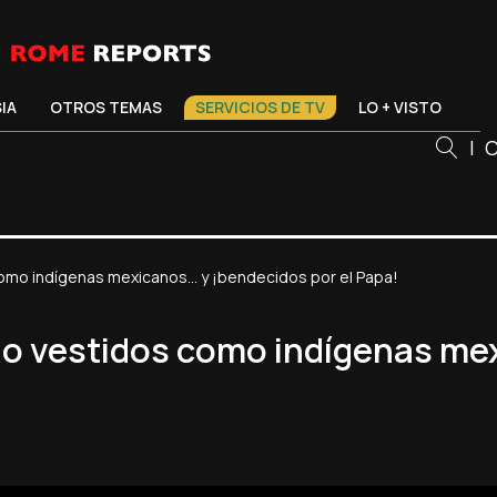
SIA
OTROS TEMAS
SERVICIOS DE TV
LO + VISTO
|
C
omo indígenas mexicanos... y ¡bendecidos por el Papa!
o vestidos como indígenas mex