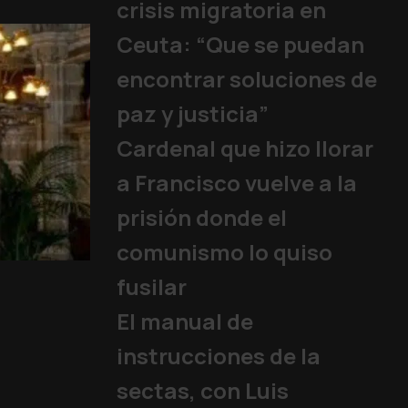
crisis migratoria en
Ceuta: “Que se puedan
encontrar soluciones de
paz y justicia”
Cardenal que hizo llorar
a Francisco vuelve a la
prisión donde el
comunismo lo quiso
15 años sin un Papa
fusilar
Iglesia
,
Familia y Vida
,
Papa
,
El manual de
instrucciones de la
sectas, con Luis