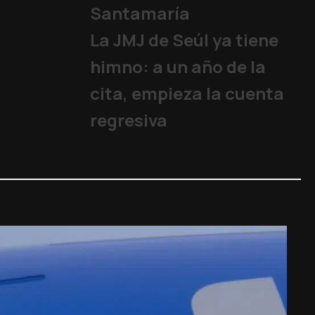
Santamaría
La JMJ de Seúl ya tiene
himno: a un año de la
cita, empieza la cuenta
regresiva