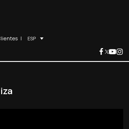
lientes
|
ESP
uiza