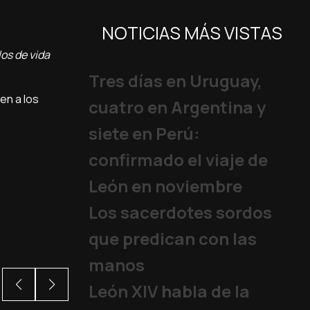
NOTICIAS MÁS VISTAS
os de vida
Tres días en Uruguay,
en a los
cuatro en Argentina y
siete en Perú:
confirmado el viaje de
León en noviembre
Los sacerdotes sordos
que predican con las
manos
León XIV habla de la