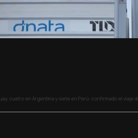
uay, cuatro en Argentina y siete en Perú: confirmado el viaje