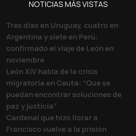
NOTICIAS MÁS VISTAS
Tres días en Uruguay, cuatro en
Argentina y siete en Perú:
confirmado el viaje de León en
noviembre
León XIV habla de la crisis
migratoria en Ceuta: “Que se
puedan encontrar soluciones de
paz y justicia”
Cardenal que hizo llorar a
Francisco vuelve a la prisión