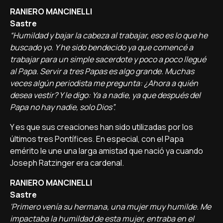
RANIERO MANCINELLI
Sastre
“Humildad y bajar la cabeza al trabajar, eso es lo que he
buscado yo. Y he sido bendecido ya que comencé a
trabajar para un simple sacerdote y poco a poco llegué
al Papa. Servir a tres Papas es algo grande. Muchas
veces algún periodista me pregunta: ¿Ahora a quién
desea vestir? Y le digo: Ya a nadie, ya que después del
Papa no hay nadie, solo Dios”.
Y es que sus creaciones han sido utilizadas por los
últimos tres Pontífices. En especial, con el Papa
emérito le une una larga amistad que nació ya cuando
Joseph Ratzinger era cardenal.
RANIERO MANCINELLI
Sastre
'Primero venía su hermana, una mujer muy humilde. Me
impactaba la humildad de esta mujer, entraba en el