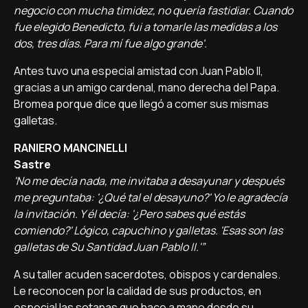
negocio con mucha timidez, no quería fastidiar. Cuando
fue elegido Benedicto, fui a tomarle las medidas a los
dos, tres días. Para mí fue algo grande'.
Antes tuvo una especial amistad con Juan Pablo II,
gracias a un amigo cardenal, mano derecha del Papa.
Bromea porque dice que llegó a comer sus mismas
galletas.
RANIERO MANCINELLI
Sastre
'No me decía nada, me invitaba a desayunar y después
me preguntaba: '¿Qué tal el desayuno?' Yo le agradecía
la invitación. Y él decía: '¿Pero sabes qué estás
comiendo?' Lógico, capuchino y galletas. 'Esas son las
galletas de Su Santidad Juan Pablo II.'”
A su taller acuden sacerdotes, obispos y cardenales.
Le reconocen por la calidad de sus productos, en
especial las sotanas que hace a mano desde su