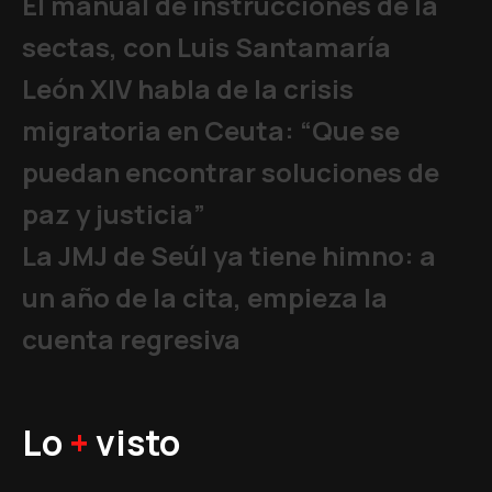
El manual de instrucciones de la
sectas, con Luis Santamaría
León XIV habla de la crisis
migratoria en Ceuta: “Que se
puedan encontrar soluciones de
paz y justicia”
La JMJ de Seúl ya tiene himno: a
un año de la cita, empieza la
cuenta regresiva
Lo
+
visto