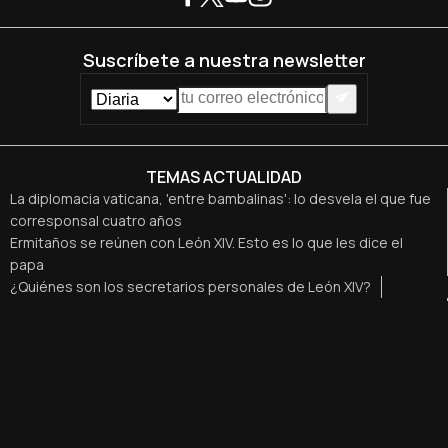
Suscríbete a nuestra newsletter
TEMAS ACTUALIDAD
La diplomacia vaticana, 'entre bambalinas': lo desvela el que fue
corresponsal cuatro años
Ermitaños se reúnen con León XIV. Esto es lo que les dice el
papa
¿Quiénes son los secretarios personales de León XIV?
¿Cómo es que el papa bendiga tu matrimonio en una audiencia?
Lo cuentan recién casados
Así fue el rosario especial por la paz que convocó León XIV
León XIV pide respetar las “legítimas aspiraciones del pueblo
israelí y del pueblo palestino”