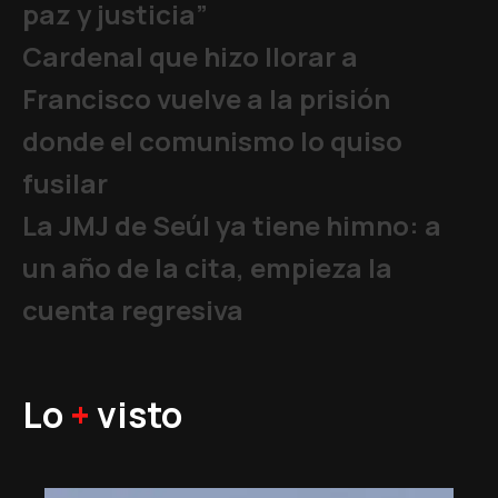
paz y justicia”
Cardenal que hizo llorar a
Francisco vuelve a la prisión
donde el comunismo lo quiso
fusilar
La JMJ de Seúl ya tiene himno: a
un año de la cita, empieza la
cuenta regresiva
Lo
+
visto