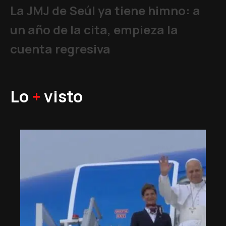
La JMJ de Seúl ya tiene himno: a
un año de la cita, empieza la
cuenta regresiva
Lo
+
visto