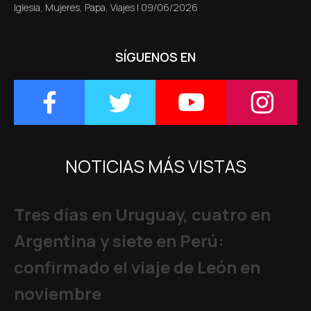
Iglesia
,
Mujeres
,
Papa
,
Viajes
|
09/06/2026
SÍGUENOS EN
NOTICIAS MÁS VISTAS
Tres días en Uruguay, cuatro en
Argentina y siete en Perú:
confirmado el viaje de León en
noviembre