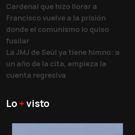
Cardenal que hizo llorar a
Francisco vuelve a la prisión
donde el comunismo lo quiso
fusilar
La JMJ de Seúl ya tiene himno: a
un año de la cita, empieza la
cuenta regresiva
Lo
+
visto