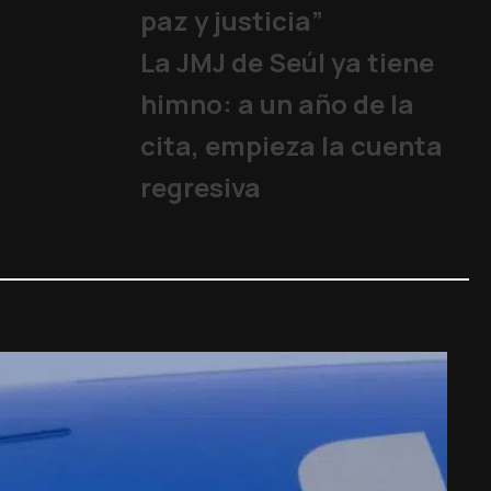
paz y justicia”
La JMJ de Seúl ya tiene
himno: a un año de la
cita, empieza la cuenta
regresiva