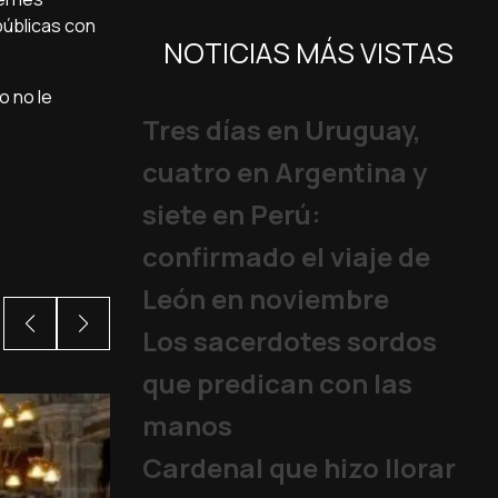
públicas con
NOTICIAS MÁS VISTAS
o no le
Tres días en Uruguay,
cuatro en Argentina y
siete en Perú:
confirmado el viaje de
León en noviembre
Los sacerdotes sordos
que predican con las
manos
Cardenal que hizo llorar