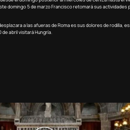
 Este domingo 5 de marzo Francisco retomará sus actividades 
splazara a las afueras de Roma es sus dolores de rodilla, es
 de abril visitará Hungría.