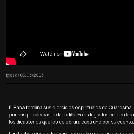
Iglesia
|
03/03/2023
El Papa termina sus ejercicios espirituales de Cuaresma. 
por sus problemas en la rodilla. En su lugar los hizo en l
los dicasterios que los celebrara cada uno por su cuenta.
Las fechas escogidas para este retiro de oración fueron 