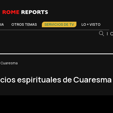
SIA
OTROS TEMAS
SERVICIOS DE TV
LO + VISTO
|
C
de Cuaresma
icios espirituales de Cuaresma