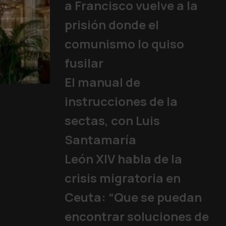
a Francisco vuelve a la
prisión donde el
comunismo lo quiso
fusilar
El manual de
15 años sin un Papa
instrucciones de la
Iglesia
,
Familia y Vida
,
Papa
,
sectas, con Luis
Santamaría
León XIV habla de la
crisis migratoria en
Ceuta: “Que se puedan
encontrar soluciones de