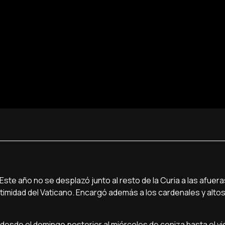
Este año no se desplazó junto al resto de la Curia a las afue
a intimidad del Vaticano. Encargó además a los cardenales y alt
desde el domingo posterior al miércoles de ceniza hasta el v