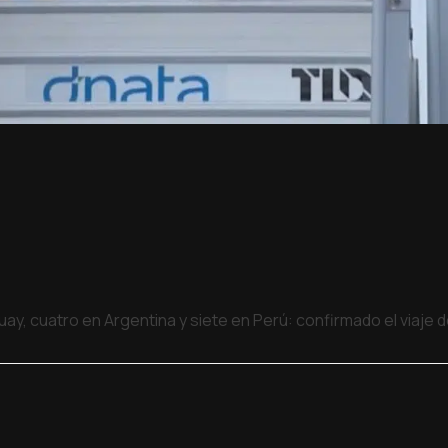
uay, cuatro en Argentina y siete en Perú: confirmado el viaje