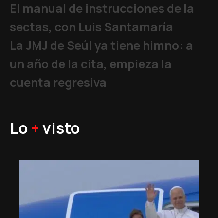
El manual de instrucciones de la
sectas, con Luis Santamaría
La JMJ de Seúl ya tiene himno: a
un año de la cita, empieza la
cuenta regresiva
Lo
+
visto