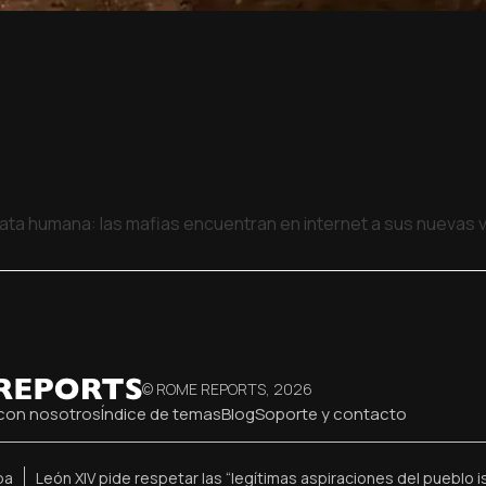
rata humana: las mafias encuentran en internet a sus nuevas 
© ROME REPORTS,
2026
con nosotros
Índice de temas
Blog
Soporte y contacto
pa
León XIV pide respetar las “legítimas aspiraciones del pueblo is