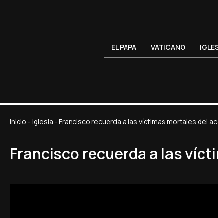
EL PAPA
VATICANO
IGLE
Inicio
-
Iglesia
-
Francisco recuerda a las víctimas mortales del a
Francisco recuerda a las víc