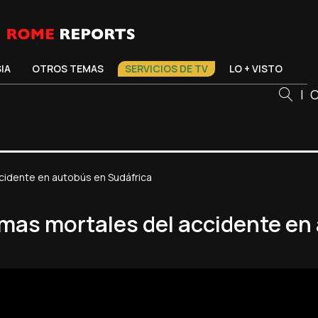
SIA
OTROS TEMAS
SERVICIOS DE TV
LO + VISTO
|
C
ccidente en autobús en Sudáfrica
timas mortales del accidente en