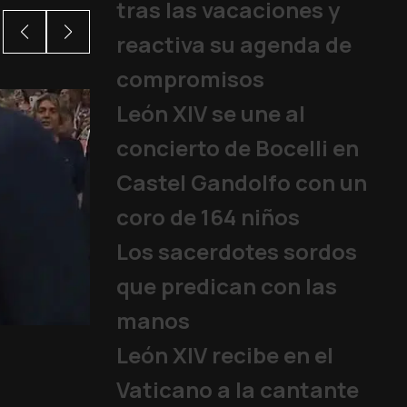
tras las vacaciones y
reactiva su agenda de
compromisos
León XIV se une al
concierto de Bocelli en
Castel Gandolfo con un
coro de 164 niños
Los sacerdotes sordos
que predican con las
manos
Tres días en Urug
León XIV recibe en el
Papa
|
05/08/2026
Vaticano a la cantante