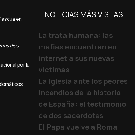
NOTICIAS MÁS VISTAS
 Pascua en
La trata humana: las
mafias encuentran en
nos días.
internet a sus nuevas
acional por la
víctimas
La Iglesia ante los peores
iplomáticos
incendios de la historia
de España: el testimonio
de dos sacerdotes
El Papa vuelve a Roma