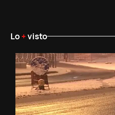
Lo
+
visto