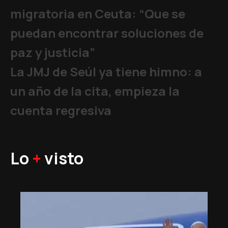
migratoria en Ceuta: “Que se
puedan encontrar soluciones de
paz y justicia”
La JMJ de Seúl ya tiene himno: a
un año de la cita, empieza la
cuenta regresiva
Lo
+
visto