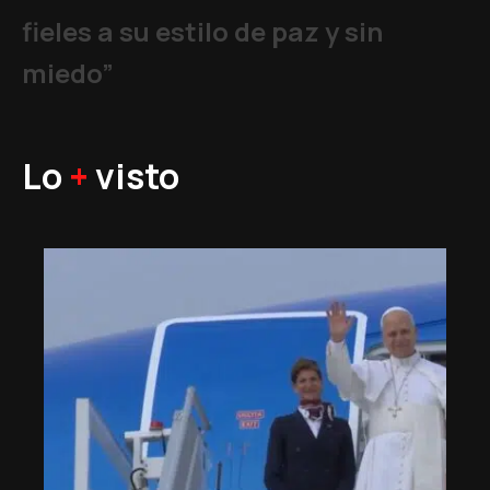
fieles a su estilo de paz y sin
miedo”
Lo
+
visto